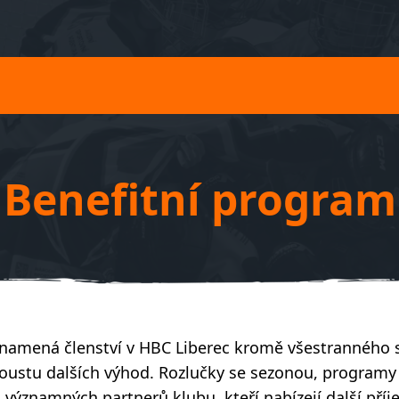
Benefitní program
namená členství v HBC Liberec kromě všestranného s
ustu dalších výhod. Rozlučky se sezonou, programy p
 významných partnerů klubu, kteří nabízejí další příj