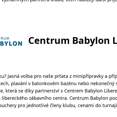
Centrum Babylon L
u? Jasná volba pro naše prťata z minipřípravky a pří
lech, plavání v balonkovém bazénu nebo nekonečný 
ce, která se díky partnerství s Centrem Babylon Libe
o libereckého zábavního centra. Centrum Babylon po
ouchery pro jednotlivé členy klubu, cenami do turnaj