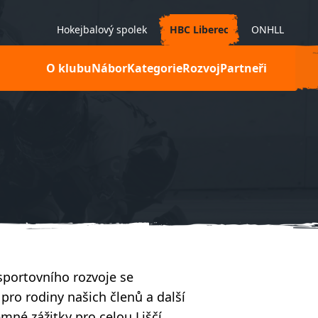
Hokejbalový spolek
HBC Liberec
ONHLL
O klubu
Nábor
Kategorie
Rozvoj
Partneři
portovního rozvoje se
ro rodiny našich členů a další
emné zážitky pro celou Liščí