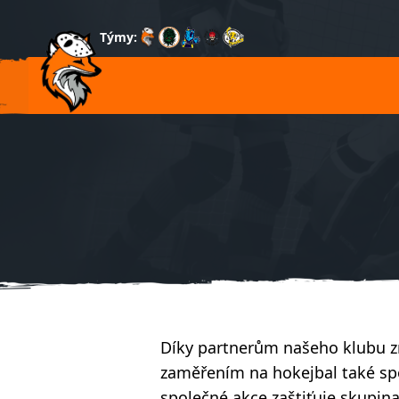
Týmy:
Díky partnerům našeho klubu z
zaměřením na hokejbal také spo
společné akce zaštiťuje skupina