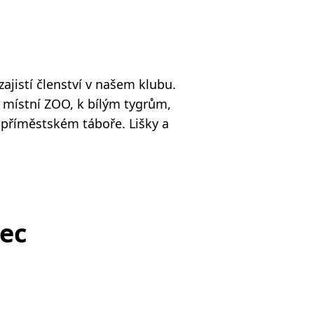
ajistí členství v našem klubu.
 místní ZOO, k bílým tygrům,
příměstském táboře. Lišky a
rec