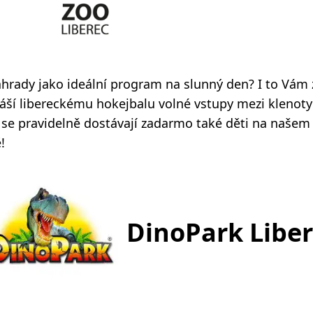
ahrady jako ideální program na slunný den? I to Vám z
áší libereckému hokejbalu volné vstupy mezi klenoty
se pravidelně dostávají zadarmo také děti na našem 
!
DinoPark Libe