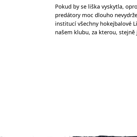
Pokud by se liška vyskytla, op
predátory moc dlouho nevydržela
institucí všechny hokejbalové L
našem klubu, za kterou, stejn