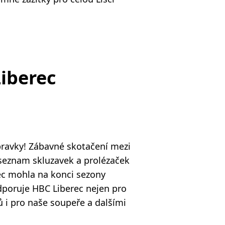
iberec
pravky! Zábavné skotačení mezi
seznam skluzavek a prolézaček
rec mohla na konci sezony
dporuje HBC Liberec nejen pro
ů i pro naše soupeře a dalšími