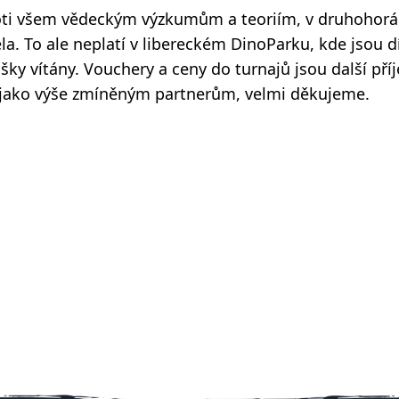
roti všem vědeckým výzkumům a teoriím, v druhohorá
. To ale neplatí v libereckém DinoParku, kde jsou dí
išky vítány. Vouchery a ceny do turnajů jsou další pří
ě jako výše zmíněným partnerům, velmi děkujeme.