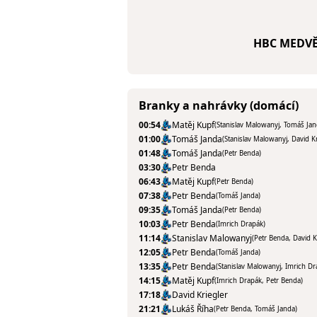
HBC MEDVĚ
Branky a nahrávky (domácí)
00:54
Matěj Kupf
(Stanislav Malowanyj, Tomáš Jan
01:00
Tomáš Janda
(Stanislav Malowanyj, David Kr
01:48
Tomáš Janda
(Petr Benda)
03:30
Petr Benda
06:43
Matěj Kupf
(Petr Benda)
07:38
Petr Benda
(Tomáš Janda)
09:35
Tomáš Janda
(Petr Benda)
10:03
Petr Benda
(Imrich Drapák)
11:14
Stanislav Malowanyj
(Petr Benda, David K
12:05
Petr Benda
(Tomáš Janda)
13:35
Petr Benda
(Stanislav Malowanyj, Imrich Dr
14:15
Matěj Kupf
(Imrich Drapák, Petr Benda)
17:18
David Kriegler
21:21
Lukáš Říha
(Petr Benda, Tomáš Janda)