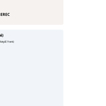
BEREC
é)
 Matyáš Frank)