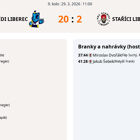
9. kolo
|
29. 3. 2026
|
11:00
20
:
2
DI LIBEREC
STAŘÍCI LI
Branky a nahrávky (host
37:44
Miroslav Dvořák
da)
(Filip Suchý,
41:28
Jakub Šebek
iegler)
(Matyáš Frank)
riegler)
apák)