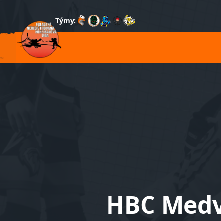
Týmy:
HBC Medvě