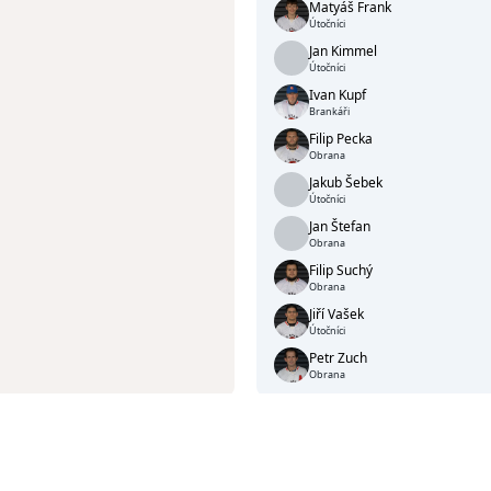
Matyáš Frank
Útočníci
Jan Kimmel
Útočníci
Ivan Kupf
Brankáři
Filip Pecka
Obrana
Jakub Šebek
Útočníci
Jan Štefan
Obrana
Filip Suchý
Obrana
Jiří Vašek
Útočníci
Petr Zuch
Obrana