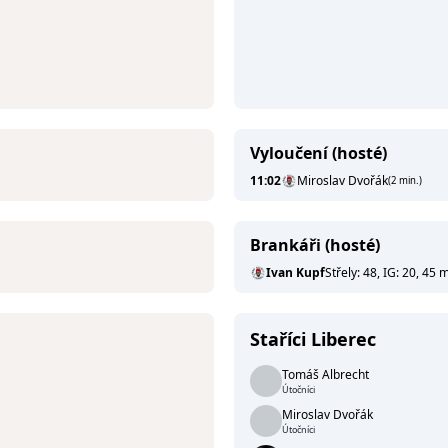
Vyloučení (hosté)
11:02
Miroslav Dvořák
(2 min.)
Brankáři (hosté)
Ivan Kupf
Střely: 48, IG: 20, 45 m
Staříci Liberec
Tomáš Albrecht
Útočníci
Miroslav Dvořák
Útočníci