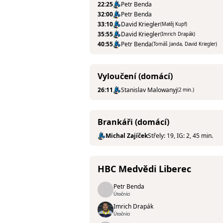
22:25
Petr Benda
32:00
Petr Benda
33:10
David Kriegler
(Matěj Kupf)
35:55
David Kriegler
(Imrich Drapák)
40:55
Petr Benda
(Tomáš Janda, David Kriegler)
Vyloučení (domácí)
26:11
Stanislav Malowanyj
(2 min.)
Brankáři (domácí)
Michal Zajíček
Střely: 19, IG: 2, 45 min.
HBC Medvědi Liberec
Petr Benda
Útočníci
Imrich Drapák
Útočníci