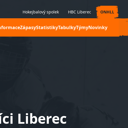
Hokejbalový spolek
HBC Liberec
ONHLL
nformace
Zápasy
Statistiky
Tabulky
Týmy
Novinky
ci Liberec