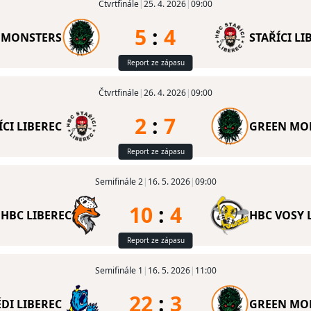
Čtvrtfinále
|
25. 4. 2026
|
09:00
5
:
4
 MONSTERS
STAŘÍCI LI
Report ze zápasu
Čtvrtfinále
|
26. 4. 2026
|
09:00
2
:
7
ÍCI LIBEREC
GREEN MO
Report ze zápasu
Semifinále 2
|
16. 5. 2026
|
09:00
10
:
4
HBC LIBEREC
HBC VOSY 
Report ze zápasu
Semifinále 1
|
16. 5. 2026
|
11:00
22
:
3
DI LIBEREC
GREEN MO