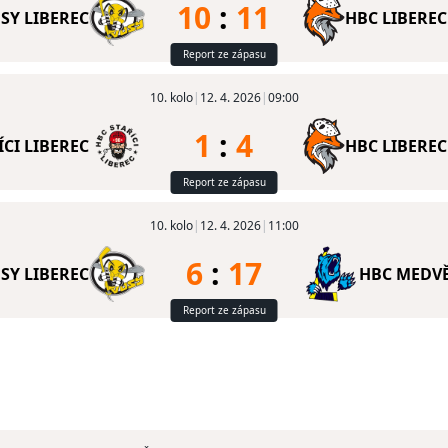
10
:
11
SY LIBEREC
HBC LIBEREC
Report ze zápasu
10. kolo
|
12. 4. 2026
|
09:00
1
:
4
ÍCI LIBEREC
HBC LIBEREC
Report ze zápasu
10. kolo
|
12. 4. 2026
|
11:00
6
:
17
SY LIBEREC
HBC MEDVĚ
Report ze zápasu