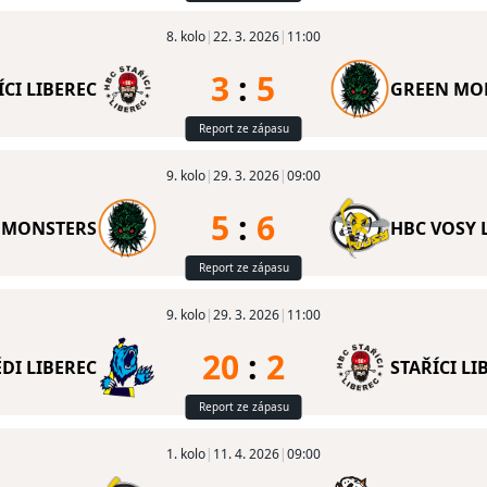
8. kolo
|
22. 3. 2026
|
11:00
3
:
5
ÍCI LIBEREC
GREEN MO
Report ze zápasu
9. kolo
|
29. 3. 2026
|
09:00
5
:
6
 MONSTERS
HBC VOSY 
Report ze zápasu
9. kolo
|
29. 3. 2026
|
11:00
20
:
2
DI LIBEREC
STAŘÍCI LI
Report ze zápasu
1. kolo
|
11. 4. 2026
|
09:00